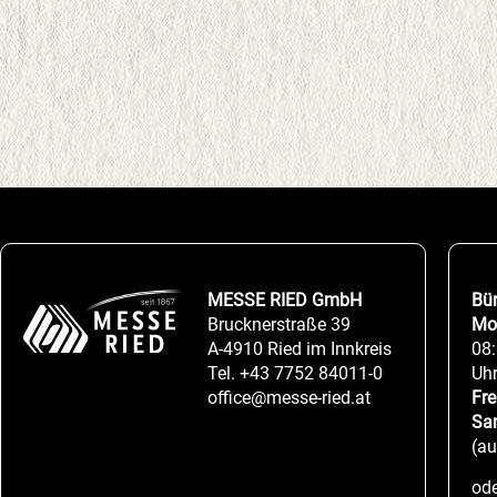
MESSE RIED GmbH
Bü
Brucknerstraße 39
Mo
A-4910 Ried im Innkreis
08:
Tel.
+43 7752 84011-0
Uh
office@messe-ried.at
Fre
Sa
(a
ode