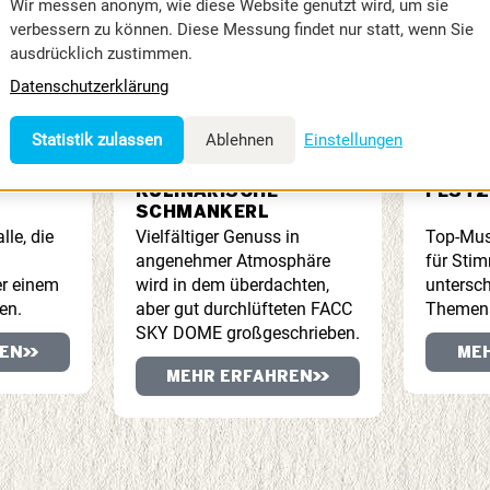
Wir messen anonym, wie diese Website genutzt wird, um sie
verbessern zu können. Diese Messung findet nur statt, wenn Sie
ausdrücklich zustimmen.
Datenschutzerklärung
Statistik zulassen
Ablehnen
Einstellungen
KULINARISCHE
FEST
SCHMANKERL
lle, die
Vielfältiger Genuss in
Top-Mus
angenehmer Atmosphäre
für Sti
r einem
wird in dem überdachten,
untersch
en.
aber gut durchlüfteten FACC
Themen
SKY DOME großgeschrieben.
EN
ME
MEHR ERFAHREN