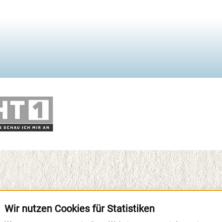
Wir nutzen Cookies für Statistiken
immung unter einem Dach erleben möchten. Egal, ob jung oder jun