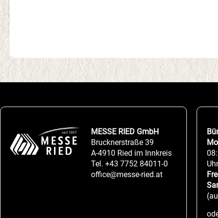
MESSE RIED GmbH
Bü
Brucknerstraße 39
Mo
A-4910 Ried im Innkreis
08:
Tel.
+43 7752 84011-0
Uh
office@messe-ried.at
Fre
Sa
(a
ode