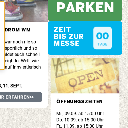
PARKEN
ZEIT
UTODROM WM
0
0
BIS ZUR
m war noch nie so
MESSE
TAGE
so sportlich und so
 Meldet euch schnell
 zeigt der Welt, wie
 auf Innviertlerisch
, 11. SEPT.
HR ERFAHREN
ÖFFNUNGSZEITEN
Mi., 09.09. ab 15:00 Uhr
Do. 10.09. ab 15:00 Uhr
Fr., 11.09. ab 15:00 Uhr