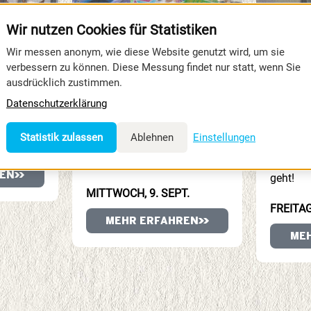
Wir nutzen Cookies für Statistiken
Wir messen anonym, wie diese Website genutzt wird, um sie
verbessern zu können. Diese Messung findet nur statt, wenn Sie
NE MIT
KINDERNACHMITTAG
2. A
ausdrücklich zustimmen.
ESTZUG
en
Für alle Familien geht es
Autodro
Datenschutzerklärung
elt.
gleich prächtig los. Am
schräg, 
Mittwoch von 15:00 – 19:00
zünftig!
Statistik zulassen
Ablehnen
Einstellungen
.
Uhr profitieren Eltern und
an – und
Kinder von Ermäßigungen.
Team-WM
EN
geht!
MITTWOCH, 9. SEPT.
FREITAG
MEHR ERFAHREN
ME