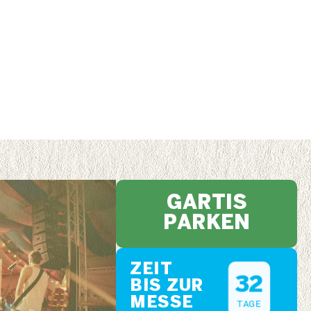
GARTIS
PARKEN
ZEIT
3
2
BIS ZUR
MESSE
TAGE