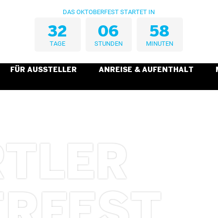
DAS OKTOBERFEST STARTET IN
3
2
0
6
5
8
TAGE
STUNDEN
MINUTEN
FÜR AUSSTELLER
ANREISE & AUFENTHALT
RTLER
RFEST