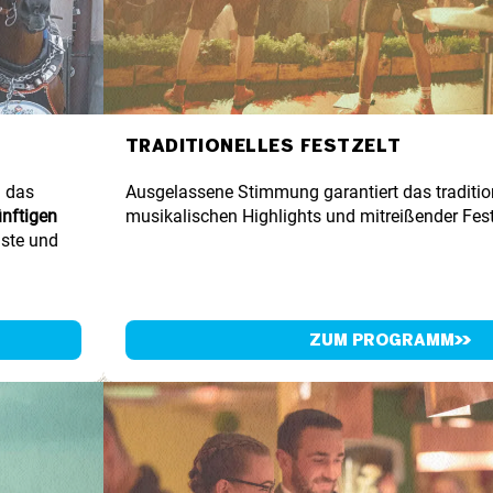
TAXI
Taxistandplätze befinden
TRADITIONELLES FESTZELT
sich bei beiden Eingängen
d das
Ausgelassene Stimmung garantiert das tradition
MEHR ERFAHREN
ÖFFNU
nftigen
musikalischen Highlights und mitreißender Fe
äste und
Mi., 09.0
Do. 10.0
Fr., 11.0
Sa., 12.0
ZUM PROGRAMM
So., 13.0
MEH